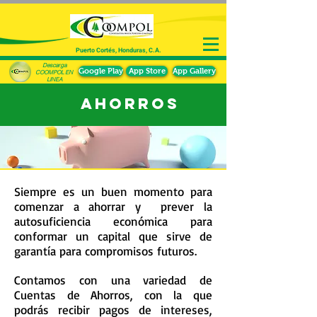
Puerto Cortés, Honduras, C.A.
Descarga
Google Play
App Store
App Gallery
COOMPOL EN
LINEA
AHORROS
Siempre es un buen momento para
comenzar a ahorrar y prever la
autosuficiencia económica para
conformar un capital que sirve de
garantía para compromisos futuros.
Contamos con una variedad de
Cuentas de Ahorros, con la que
podrás recibir pagos de intereses,