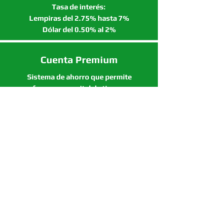
Tasa de interés:
Lempiras del 2.75% hasta 7%
Dólar del 0.50% al 2%
Cuenta Premium
Sistema de ahorro que permite
formar un capital de tiempo
determinado.
Tasa de Interés de 2% hasta
3.30%
Ahorro en Dólares
Cuanta de ahorro en moneda
extranjera con intereses
iniciando desde $100.