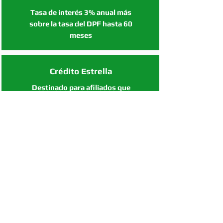
Tasa de interés 3% anual más
sobre la tasa del DPF hasta 60
meses
Crédito Estrella
Destinado para afiliados que
tienen créditos hipotecarios con
comportamiento de pago muy
bueno.
Tasa de Interés al 17% anual
hasta 60 meses
Coompol Auto