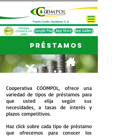
Puerto Cortés, Honduras, C.A.
Descarga
Google Play
App Store
App Gallery
COOMPOL EN
LINEA
PRÉSTAMOS
Cooperativa COOMPOL, ofrece una
variedad de tipos de préstamos para
que usted elija según sus
necesidades, a tasas de interés y
plazos competitivos.
Haz click sobre cada tipo de préstamo
que ofrecemos para conocer los