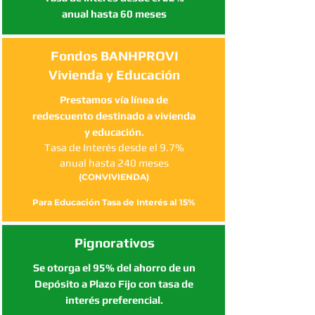
anual hasta 60 meses
Fondos BANHPROVI
Vivienda y Educación
Prestamos vía línea de
redescuento destinado a vivienda
y educación.
Tasa de Interés desde el 9.7%
anual hasta 240 meses
(CONVIVIENDA)
Para Educación Tasa de Interés al 15%
Pignorativos
Se otorga el 95% del ahorro de un
Depósito a Plazo Fijo con tasa de
interés preferencial.